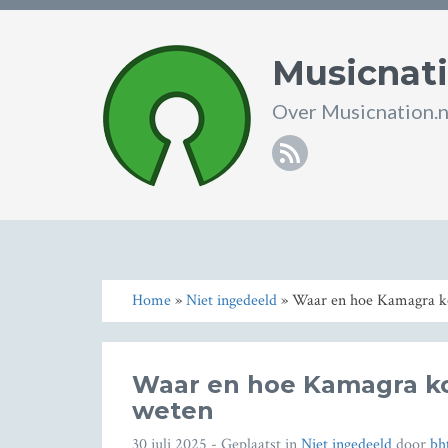
Musicnati
Over Musicnation.n
RSS
Home
»
Niet ingedeeld
» Waar en hoe Kamagra ko
Waar en hoe Kamagra ko
weten
30 juli 2025
- Geplaatst in
Niet ingedeeld
door
bh