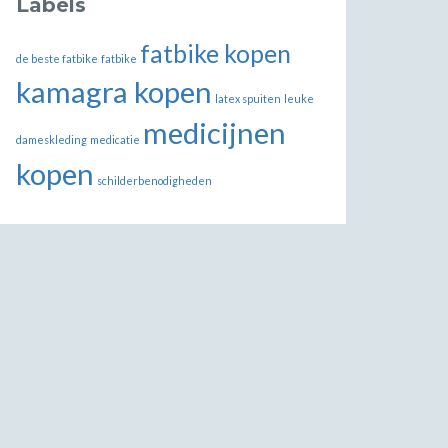
Labels
fatbike kopen
de beste fatbike
fatbike
kamagra kopen
latex spuiten
leuke
medicijnen
dameskleding
medicatie
kopen
schilderbenodigheden