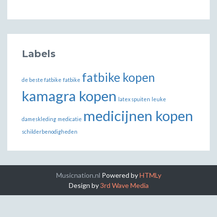
Labels
fatbike kopen
de beste fatbike
fatbike
kamagra kopen
latex spuiten
leuke
medicijnen kopen
dameskleding
medicatie
schilderbenodigheden
Musicnation.nl
Powered by
HTMLy
Design by
3rd Wave Media